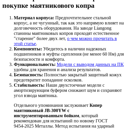
покупке маятникового копра
Материал корпуса:
Предпочтительнее стальной
корпус, а не чугунный, так как это напрямую влияет на
долговечность оборудования. На заводе Liangong
станины маятниковых копров проходят естественное
"старение" более двух лет,
о чем можно прочитать в
этой статье
.
Компоненты:
Убедитесь в наличии надежных
подшипников и муфты сцепления (не менее 60 Нм) для
безопасности и комфорта.
Функциональность:
Модели с выводом данных на ПК
удобны для хранения и анализа результатов.
Безопасность:
Полностью закрытый защитный кожух
предотвратит попадание осколков.
Стабильность:
Наши двухстоечные модели с
амортизирующим буфером снижают шум и сохраняют
угол взвода маятника.
Отдельного упоминания заслуживает
Копер
маятниковый JB-300YW с
инструментированным бойком
, который
рекомендован для испытаний по новому ГОСТ
9454-2025 Металлы. Метод испытания на ударный