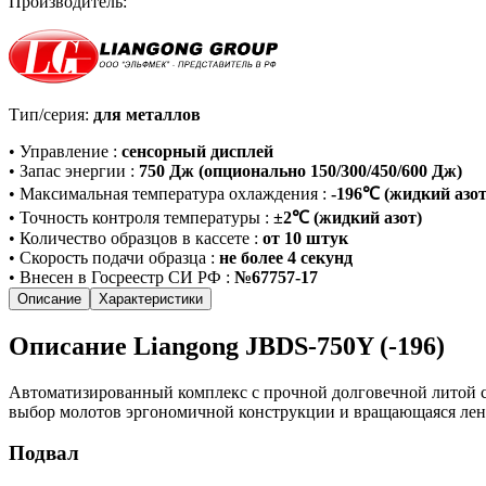
Производитель:
Тип/серия:
для металлов
•
Управление
:
сенсорный дисплей
•
Запас энергии
:
750 Дж (опционально 150/300/450/600 Дж)
•
Максимальная температура охлаждения
:
-196℃ (жидкий азот
•
Точность контроля температуры
:
±2℃ (жидкий азот)
•
Количество образцов в кассете
:
от 10 штук
•
Скорость подачи образца
:
не более 4 секунд
•
Внесен в Госреестр СИ РФ
:
№67757-17
Описание
Характеристики
Описание Liangong JBDS-750Y (-196)
Автоматизированный комплекс с прочной долговечной литой с
выбор молотов эргономичной конструкции и вращающаяся лент
Подвал