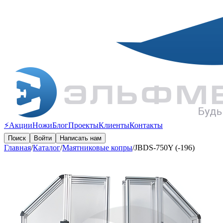
⚡️Акции
Ножи
Блог
Проекты
Клиенты
Контакты
Поиск
Войти
Написать нам
Главная
/
Каталог
/
Маятниковые копры
/
JBDS-750Y (-196)