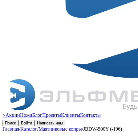
⚡️Акции
Ножи
Блог
Проекты
Клиенты
Контакты
Поиск
Войти
Написать нам
Главная
/
Каталог
/
Маятниковые копры
/
JBDW-500Y (-196)