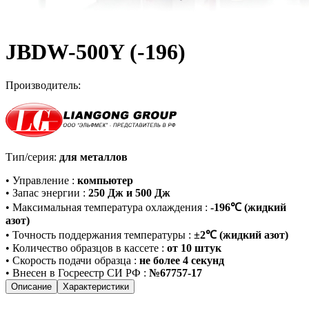
JBDW-500Y (-196)
Производитель:
Тип/серия:
для металлов
•
Управление
:
компьютер
•
Запас энергии
:
250 Дж и 500 Дж
•
Максимальная температура охлаждения
:
-196℃ (жидкий
азот)
•
Точность поддержания температуры
:
±2℃ (жидкий азот)
•
Количество образцов в кассете
:
от 10 штук
•
Скорость подачи образца
:
не более 4 секунд
•
Внесен в Госреестр СИ РФ
:
№67757-17
Описание
Характеристики