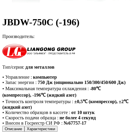
JBDW-750C (-196)
Производитель:
Тип/серия:
для металлов
•
Управление
:
компьютер
•
Запас энергии
:
750 Дж (опционально 150/300/450/600 Дж)
•
Максимальная температура охлаждения
:
-80℃
(компрессор), -196℃ (жидкий азот)
•
Точность контроля температуры
:
±0,5℃ (компрессор), ±2℃
(жидкий азот)
•
Количество образцов в кассете
:
от 10 штук
•
Скорость подачи образца
:
не более 4 секунд
•
Внесен в Госреестр СИ РФ
:
№67757-17
Описание
Характеристики