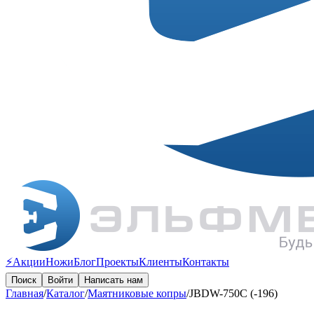
⚡️Акции
Ножи
Блог
Проекты
Клиенты
Контакты
Поиск
Войти
Написать нам
Главная
/
Каталог
/
Маятниковые копры
/
JBDW-750C (-196)