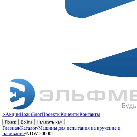
⚡️Акции
Ножи
Блог
Проекты
Клиенты
Контакты
Поиск
Войти
Написать нам
Главная
/
Каталог
/
Машины для испытания на кручение и
навивание
/
NDW-20000T