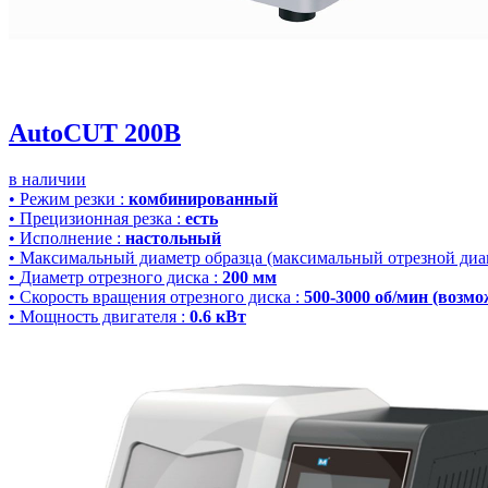
AutoCUT 200B
в наличии
•
Режим резки
:
комбинированный
•
Прецизионная резка
:
есть
•
Исполнение
:
настольный
•
Максимальный диаметр образца (максимальный отрезной диа
•
Диаметр отрезного диска
:
200 мм
•
Скорость вращения отрезного диска
:
500-3000 об/мин (возмо
•
Мощность двигателя
:
0.6 кВт