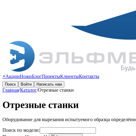
⚡️Акции
Ножи
Блог
Проекты
Клиенты
Контакты
Поиск
Войти
Написать нам
Главная
/
Каталог
/
Отрезные станки
Отрезные станки
Оборудование для вырезания испытуемого образца определённо
Поиск по модели: