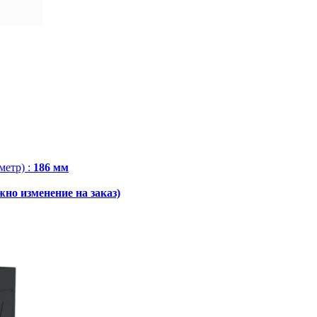
метр)
:
186 мм
жно изменение на заказ)