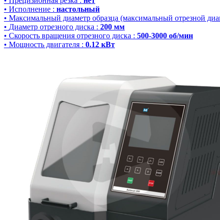
•
Прецизионная резка
:
нет
•
Исполнение
:
настольный
•
Максимальный диаметр образца (максимальный отрезной диа
•
Диаметр отрезного диска
:
200 мм
•
Скорость вращения отрезного диска
:
500-3000 об/мин
•
Мощность двигателя
:
0.12 кВт