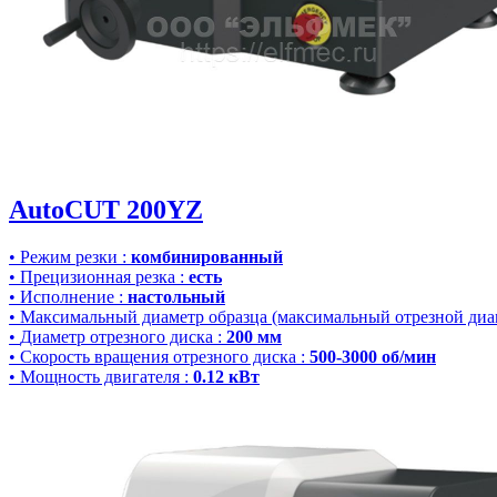
AutoCUT 200YZ
•
Режим резки
:
комбинированный
•
Прецизионная резка
:
есть
•
Исполнение
:
настольный
•
Максимальный диаметр образца (максимальный отрезной диа
•
Диаметр отрезного диска
:
200 мм
•
Скорость вращения отрезного диска
:
500-3000 об/мин
•
Мощность двигателя
:
0.12 кВт