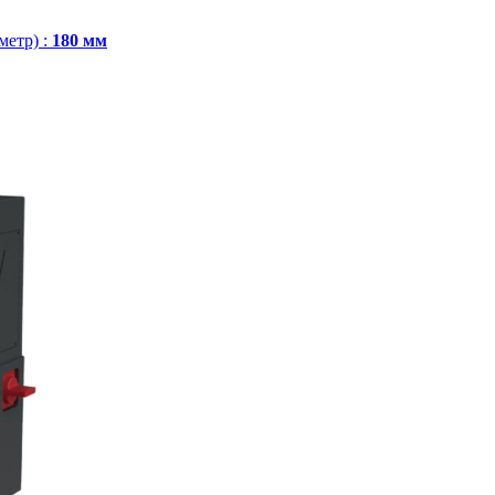
метр)
:
180 мм