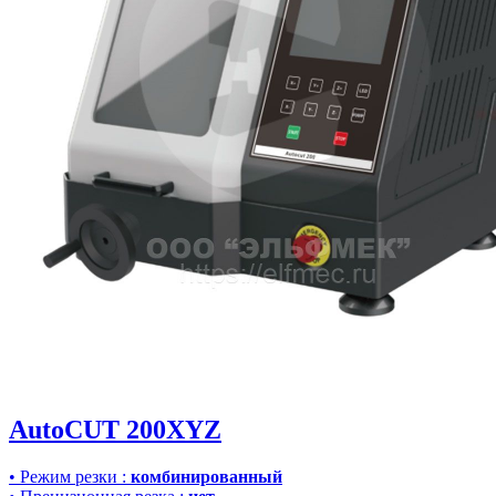
AutoCUT 200XYZ
•
Режим резки
:
комбинированный