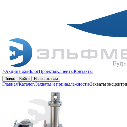
⚡️Акции
Ножи
Блог
Проекты
Клиенты
Контакты
Поиск
Войти
Написать нам
Главная
/
Каталог
/
Захваты и принадлежности
/
Захваты эксцентр