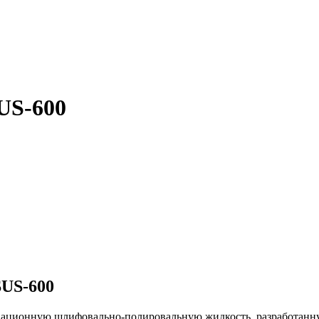
US-600
SUS-600
вационную шлифовально-полировальную жидкость, разработанну