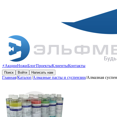
⚡️Акции
Ножи
Блог
Проекты
Клиенты
Контакты
Поиск
Войти
Написать нам
Главная
/
Каталог
/
Алмазные пасты и суспензии
/
Алмазная суспе