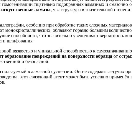
ём гомогенизации тщательно подобранных алмазных и смазочно
 искусственные алмазы
, чья структура в значительной степен
аллографии, особенно при обработке таких сложных материалов
 от монокристаллических, обладают гораздо большим количество
ие способности, что значительно увеличивает вероятность кон
сти шлифования.
дарной вязкостью и уникальной способностью к самозатачивани
т образование повреждений на поверхности образца
от остры
ественной и безопасной.
пользуемый в алмазной суспензии. Он не содержит летучих орга
водства, этот связующий агент может быть успешно применён 
ов.