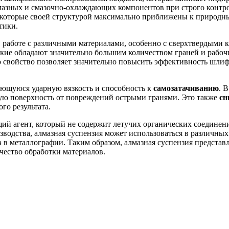
азных и смазочно-охлаждающих компонентов при строго контро
 которые своей структурой максимально приближены к природны
тики.
 работе с различными материалами, особенно с сверхтвердыми к
кие обладают значительно большим количеством граней и рабочи
 свойство позволяет значительно повысить эффективность шлиф
ющуюся ударную вязкость и способность к
самозатачиванию
. 
мую поверхность от повреждений острыми гранями. Это также
сн
го результата.
 агент, который не содержит летучих органических соединений.
водства, алмазная суспензия может использоваться в различны
в в металлографии. Таким образом, алмазная суспензия представ
чество обработки материалов.