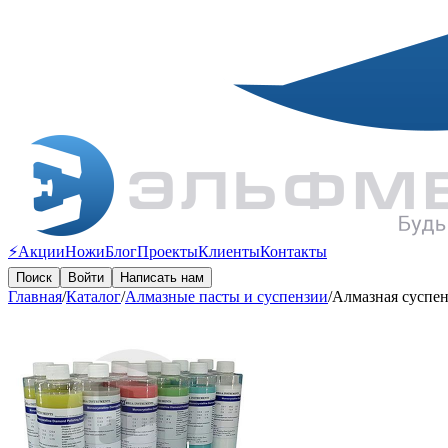
⚡️Акции
Ножи
Блог
Проекты
Клиенты
Контакты
Поиск
Войти
Написать нам
Главная
/
Каталог
/
Алмазные пасты и суспензии
/
Алмазная суспе