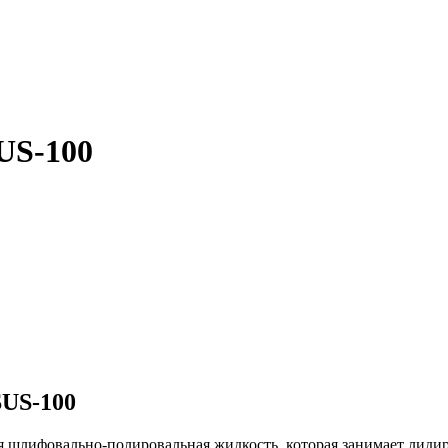
US-100
SUS-100
шлифовально-полировальная жидкость, которая занимает лидиру