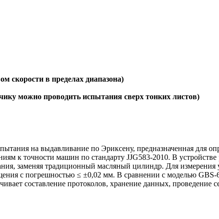
ом скорости в пределах диапазона)
тчику можно проводить испытания сверх тонких листов)
пытания на выдавливание по Эриксену, предназначенная для оп
аниям к точности машин по стандарту JJG583-2010. В устройстве
ния, заменяя традиционный масляный цилиндр. Для измерения у
ения с погрешностью ≤ ±0,02 мм. В сравнении с моделью GBS-6
ечивает составление протоколов, хранение данных, проведение 