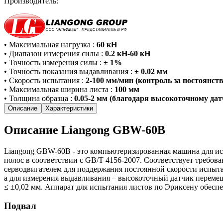
Производитель:
•
Максимальная нагрузка
:
60 кН
•
Диапазон измерения силы
:
0.2 кН-60 кН
•
Точность измерения силы
:
± 1%
•
Точность показания выдавливания
:
± 0.02 мм
•
Скорость испытания
:
2-100 мм/мин (контроль за постоянств
•
Максимальная ширина листа
:
100 мм
•
Толщина образца
:
0.05-2 мм (благодаря высокоточному да
Описание
Характеристики
Описание Liangong GBW-60B
Liangong GBW-60B - это компьютеризированная машина для ис
полос в соответствии с GB/T 4156-2007. Соответствует требов
серводвигателем для поддержания постоянной скорости испыта
а для измерения выдавливания – высокоточный датчик перемещ
≤ ±0,02 мм. Аппарат для испытания листов по Эриксену обесп
Подвал