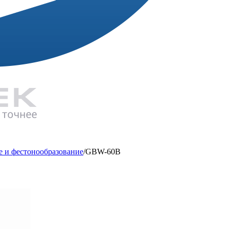
е и фестонообразование
/
GBW-60B