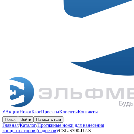
⚡️Акции
Ножи
Блог
Проекты
Клиенты
Контакты
Поиск
Войти
Написать нам
Главная
/
Каталог
/
Протяжные ножи для нанесения
концентраторов (надрезов)
/
CSL-S390-U2-S