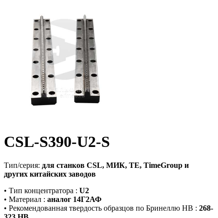
CSL-S390-U2-S
Тип/серия:
для станков CSL, МИК, TE, TimeGroup и
других китайских заводов
•
Тип концентратора
:
U2
•
Материал
:
аналог 14Г2АФ
•
Рекомендованная твердость образцов по Бринеллю HB
:
268-
323 HB