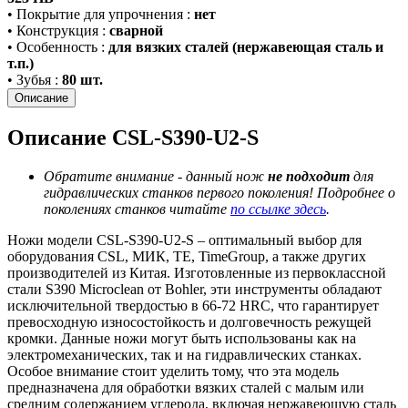
•
Покрытие для упрочнения
:
нет
•
Конструкция
:
сварной
•
Особенность
:
для вязких сталей (нержавеющая сталь и
т.п.)
•
Зубья
:
80 шт.
Описание
Описание CSL-S390-U2-S
Обратите внимание - данный нож
не подходит
для
гидравлических станков первого поколения! Подробнее о
поколениях станков читайте
по ссылке здесь
.
Ножи модели CSL-S390-U2-S – оптимальный выбор для
оборудования CSL, МИК, TE, TimeGroup, а также других
производителей из Китая. Изготовленные из первоклассной
стали S390 Microclean от Bohler, эти инструменты обладают
исключительной твердостью в 66-72 HRC, что гарантирует
превосходную износостойкость и долговечность режущей
кромки. Данные ножи могут быть использованы как на
электромеханических, так и на гидравлических станках.
Особое внимание стоит уделить тому, что эта модель
предназначена для обработки вязких сталей с малым или
средним содержанием углерода, включая нержавеющую сталь