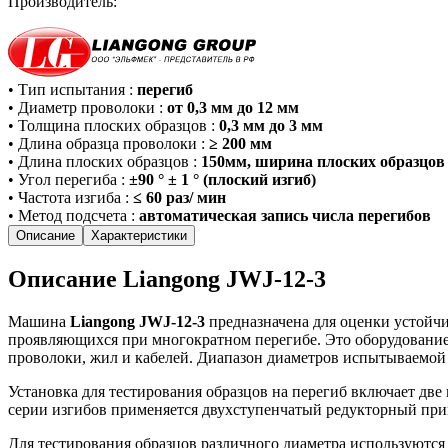
Производитель:
•
Тип испытания
:
перегиб
•
Диаметр проволоки
:
от 0,3 мм до 12 мм
•
Толщина плоских образцов
:
0,3 мм до 3 мм
•
Длина образца проволоки
:
≥ 200 мм
•
Длина плоских образцов
:
150мм, ширина плоских образцов
•
Угол перегиба
:
±90 ° ± 1 ° (плоский изгиб)
•
Частота изгиба
:
≤ 60 раз/ мин
•
Метод подсчета
:
автоматическая запись числа перегибов
Описание
Характеристики
Описание Liangong JWJ-12-3
Машина
Liangong JWJ-12-3
предназначена для оценки устойчи
проявляющихся при многократном перегибе. Это оборудование 
проволоки, жил и кабелей. Диапазон диаметров испытываемой 
Установка для тестирования образцов на перегиб включает дв
серии изгибов применяется двухступенчатый редукторный при
Для тестирования образцов различного диаметра используются