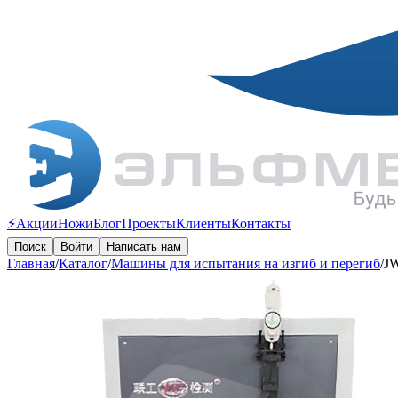
⚡️Акции
Ножи
Блог
Проекты
Клиенты
Контакты
Поиск
Войти
Написать нам
Главная
/
Каталог
/
Машины для испытания на изгиб и перегиб
/
JW