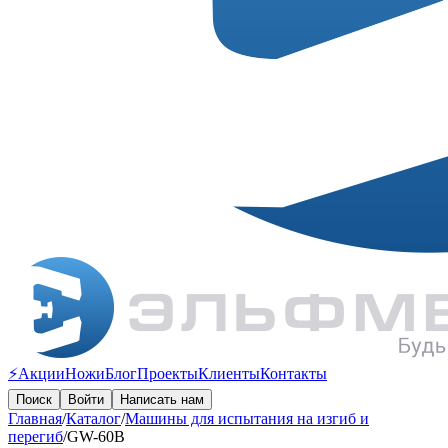
⚡️Акции
Ножи
Блог
Проекты
Клиенты
Контакты
Поиск
Войти
Написать нам
Главная
/
Каталог
/
Машины для испытания на изгиб и
перегиб
/
GW-60B