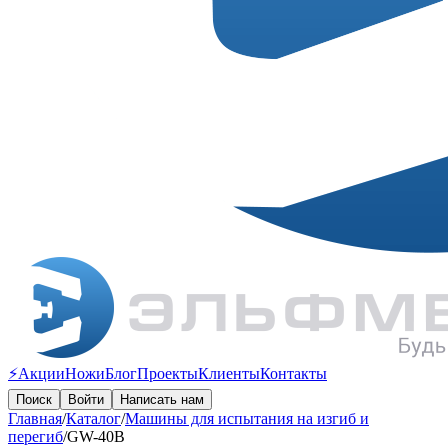
⚡️Акции
Ножи
Блог
Проекты
Клиенты
Контакты
Поиск
Войти
Написать нам
Главная
/
Каталог
/
Машины для испытания на изгиб и
перегиб
/
GW-40B