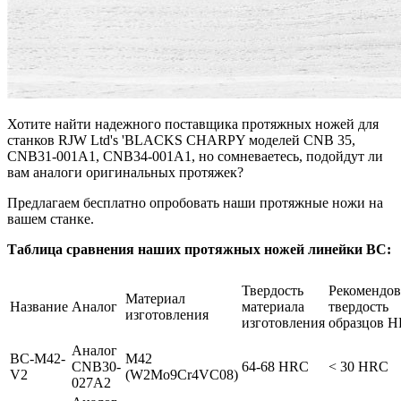
Хотите найти надежного поставщика протяжных ножей для
станков RJW Ltd's 'BLACKS CHARPY моделей CNB 35,
CNB31-001A1, CNB34-001A1, но сомневаетесь, подойдут ли
вам аналоги оригинальных протяжек?
Предлагаем бесплатно опробовать наши протяжные ножи на
вашем станке.
Таблица сравнения наших протяжных ножей линейки BC:
Твердость
Рекомендов
Материал
Название
Аналог
материала
твердость
изготовления
изготовления
образцов 
Аналог
BC-M42-
M42
CNB30-
64-68 HRC
< 30 HRC
V2
(W2Mo9Cr4VC08)
027A2