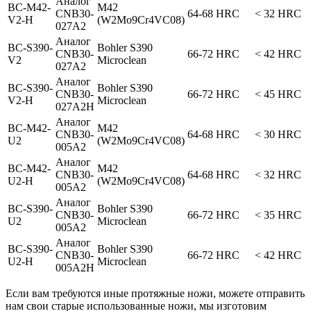
Аналог
BC-M42-
M42
CNB30-
64-68 HRC
< 32 HRC
V2-H
(W2Mo9Cr4VC08)
027A2
Аналог
BC-S390-
Bohler S390
CNB30-
66-72 HRC
< 42 HRC
V2
Microclean
027A2
Аналог
BC-S390-
Bohler S390
CNB30-
66-72 HRC
< 45 HRC
V2-H
Microclean
027A2H
Аналог
BC-M42-
M42
CNB30-
64-68 HRC
< 30 HRC
U2
(W2Mo9Cr4VC08)
005A2
Аналог
BC-M42-
M42
CNB30-
64-68 HRC
< 32 HRC
U2-H
(W2Mo9Cr4VC08)
005A2
Аналог
BC-S390-
Bohler S390
CNB30-
66-72 HRC
< 35 HRC
U2
Microclean
005A2
Аналог
BC-S390-
Bohler S390
CNB30-
66-72 HRC
< 42 HRC
U2-H
Microclean
005A2H
Если вам требуются иные протяжные ножи, можете отправить
нам свои старые использованные ножи, мы изготовим