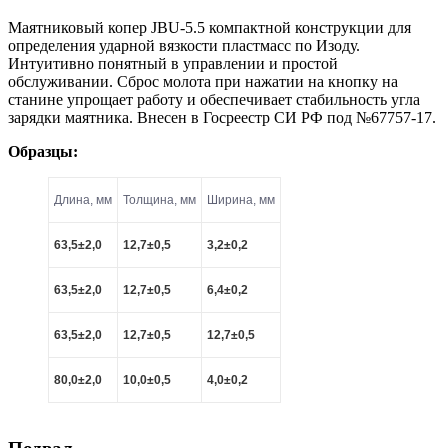
Маятниковый копер JBU-5.5 компактной конструкции для
определения ударной вязкости пластмасс по Изоду.
Интуитивно понятный в управлении и простой
обслуживании. Сброс молота при нажатии на кнопку на
станине упрощает работу и обеспечивает стабильность угла
зарядки маятника. Внесен в Госреестр СИ РФ под №67757-17.
Образцы:
Длина, мм
Толщина, мм
Ширина, мм
63,5±2,0
12,7±0,5
3,2±0,2
63,5±2,0
12,7±0,5
6,4±0,2
63,5±2,0
12,7±0,5
12,7±0,5
80,0±2,0
10,0±0,5
4,0±0,2